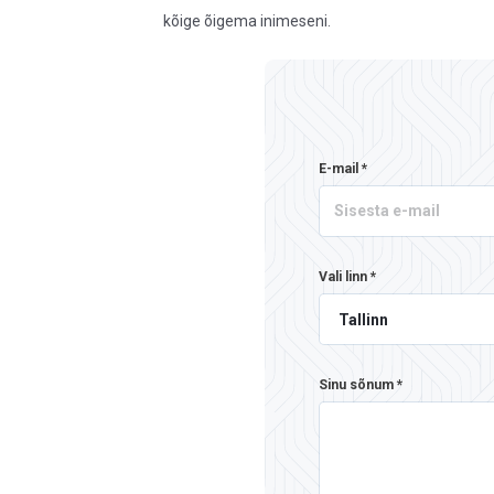
kõige õigema inimeseni.
E-mail *
Vali linn *
Sinu sõnum *