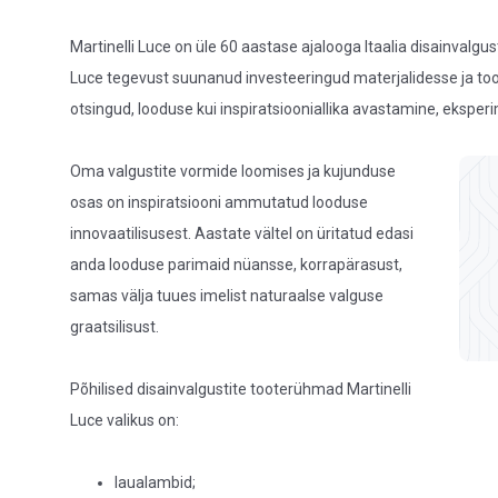
Martinelli Luce on üle 60 aastase ajalooga Itaalia disainvalgust
Luce tegevust suunanud investeeringud materjalidesse ja to
otsingud, looduse kui inspiratsiooniallika avastamine, eksper
Oma valgustite vormide loomises ja kujunduse
osas on inspiratsiooni ammutatud looduse
innovaatilisusest. Aastate vältel on üritatud edasi
anda looduse parimaid nüansse, korrapärasust,
samas välja tuues imelist naturaalse valguse
graatsilisust.
Põhilised disainvalgustite tooterühmad Martinelli
Luce valikus on:
laualambid;