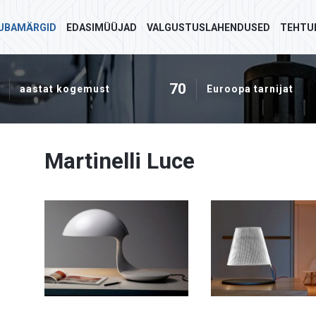
UBAMÄRGID
EDASIMÜÜJAD
VALGUSTUSLAHENDUSED
TEHTU
70
aastat kogemust
Euroopa tarnijat
Martinelli Luce