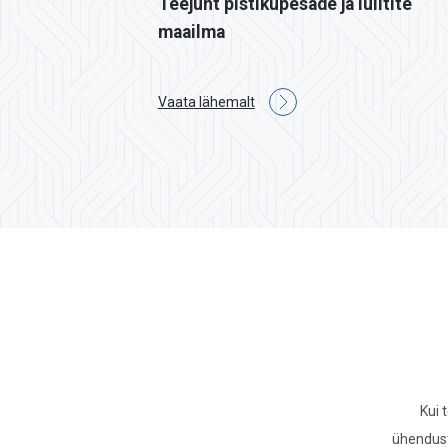
Teejuht pistikupesade ja lülitite
maailma
Vaata lähemalt
Kui 
ühendust