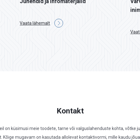
Juhendid ja infomaterjalid
Vär
ini
Vaata lähemalt
Vaat
Kontakt
teil on küsimusi meie toodete, tarne või valguslahenduste kohta, võtke ju
. Kõige mugavam on kasutada allolevat kontaktivormi, mille kaudu jõuab 