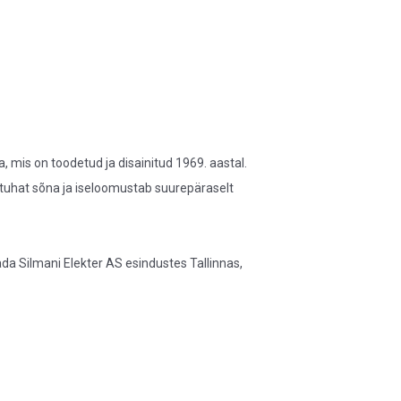
a, mis on toodetud ja disainitud 1969. aastal.
 tuhat sõna ja iseloomustab suurepäraselt
ada Silmani Elekter AS esindustes Tallinnas,