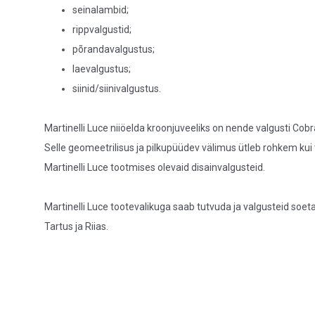
seinalambid;
rippvalgustid;
põrandavalgustus;
laevalgustus;
siinid/siinivalgustus.
Martinelli Luce niiöelda kroonjuveeliks on nende valgusti Cobr
Selle geomeetrilisus ja pilkupüüdev välimus ütleb rohkem kui
Martinelli Luce tootmises olevaid disainvalgusteid.
Martinelli Luce tootevalikuga saab tutvuda ja valgusteid soet
Tartus ja Riias.