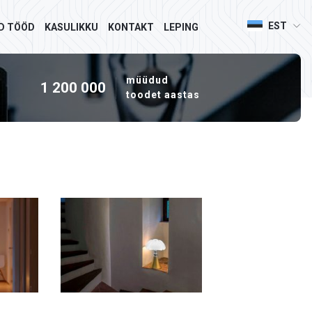
EST
D TÖÖD
KASULIKKU
KONTAKT
LEPING
müüdud
1 200 000
toodet aastas