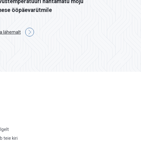
vustemperatuuri nähtamatu mõju
mese ööpäevarütmile
a lähemalt
lgelt
teie kiri