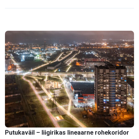
Putukaväil – liigirikas lineaarne rohekoridor