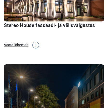
Stereo House fassaadi- ja välisvalgustus
Vaata lähemalt