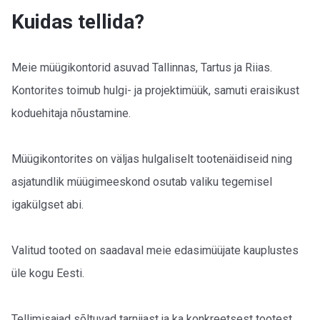
Kuidas tellida?
Meie müügikontorid asuvad Tallinnas, Tartus ja Riias.
Kontorites toimub hulgi- ja projektimüük, samuti eraisikust
koduehitaja nõustamine.
Müügikontorites on väljas hulgaliselt tootenäidiseid ning
asjatundlik müügimeeskond osutab valiku tegemisel
igakülgset abi.
Valitud tooted on saadaval meie edasimüüjate kauplustes
üle kogu Eesti.
Tellimisajad sõltuvad tarnijast ja ka konkreetsest tootest.