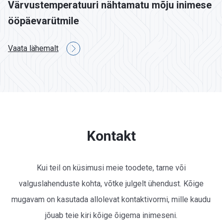
Värvustemperatuuri nähtamatu mõju inimese
ööpäevarütmile
Vaata lähemalt
Kontakt
Kui teil on küsimusi meie toodete, tarne või
valguslahenduste kohta, võtke julgelt ühendust. Kõige
mugavam on kasutada allolevat kontaktivormi, mille kaudu
jõuab teie kiri kõige õigema inimeseni.