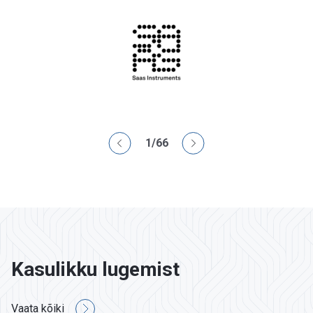
1
/
66
Kasulikku lugemist
Vaata kõiki