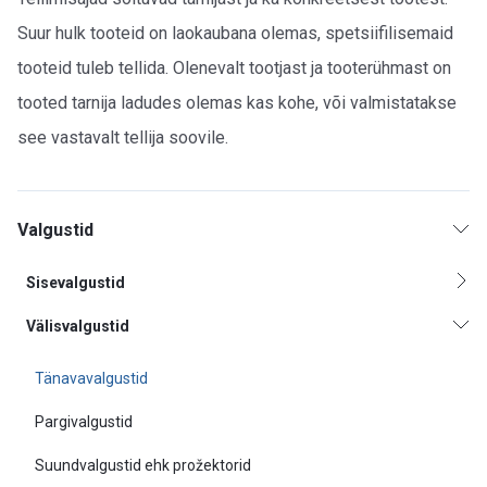
Suur hulk tooteid on laokaubana olemas, spetsiifilisemaid
tooteid tuleb tellida. Olenevalt tootjast ja tooterühmast on
tooted tarnija ladudes olemas kas kohe, või valmistatakse
see vastavalt tellija soovile.
Valgustid
Sisevalgustid
Välisvalgustid
Tänavavalgustid
Pargivalgustid
Suundvalgustid ehk prožektorid