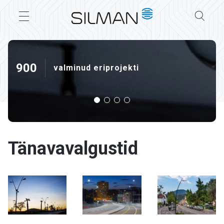
900
valminud eriprojekti
Tänavavalgustid