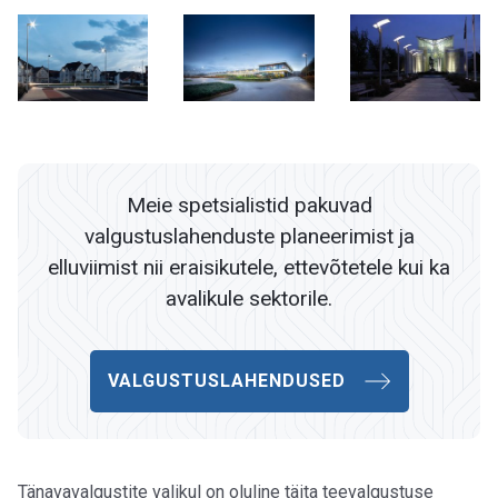
Meie spetsialistid pakuvad
valgustuslahenduste planeerimist ja
elluviimist nii eraisikutele, ettevõtetele kui ka
avalikule sektorile.
VALGUSTUSLAHENDUSED
Tänavavalgustite valikul on oluline täita teevalgustuse