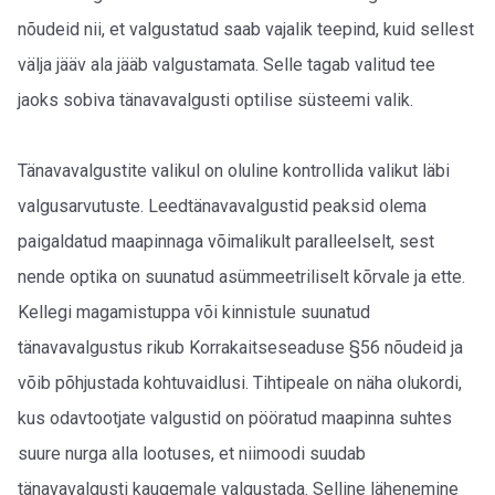
nõudeid nii, et valgustatud saab vajalik teepind, kuid sellest
välja jääv ala jääb valgustamata. Selle tagab valitud tee
jaoks sobiva tänavavalgusti optilise süsteemi valik.
Tänavavalgustite valikul on oluline kontrollida valikut läbi
valgusarvutuste. Leedtänavavalgustid peaksid olema
paigaldatud maapinnaga võimalikult paralleelselt, sest
nende optika on suunatud asümmeetriliselt kõrvale ja ette.
Kellegi magamistuppa või kinnistule suunatud
tänavavalgustus rikub Korrakaitseseaduse §56 nõudeid ja
võib põhjustada kohtuvaidlusi. Tihtipeale on näha olukordi,
kus odavtootjate valgustid on pööratud maapinna suhtes
suure nurga alla lootuses, et niimoodi suudab
tänavavalgusti kaugemale valgustada. Selline lähenemine