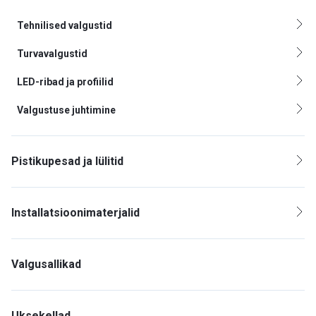
Tehnilised valgustid
Turvavalgustid
LED-ribad ja profiilid
Valgustuse juhtimine
Pistikupesad ja lülitid
Installatsioonimaterjalid
Valgusallikad
Uksekellad