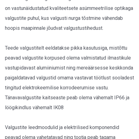
on vastunäidustatud kvaliteetsete asümmeetrilise optikaga
valgustite puhul, kus valgusti nurga tõstmine vähendab
hoopis maapinnale jõudvat valgustustihedust.
Teede valgustitelt eeldatakse pikka kasutusiga, mistõttu
peavad valgustite korpused olema valmistatud ilmastikule
vastupidavast alumiiniumist ning mereäärsesse keskkonda
paigaldatavad valgustid omama vastavat töötlust sooladest
tingitud elektrokeemilise korrodeerumise vastu.
Tänavavalgustite kaitseaste peab olema vähemalt IP66 ja
löögikindlus vähemalt IK08
Valgustite leedmoodulid ja elektrilised komponendid
peavad olema vahetatavad ning tootja peab tagama