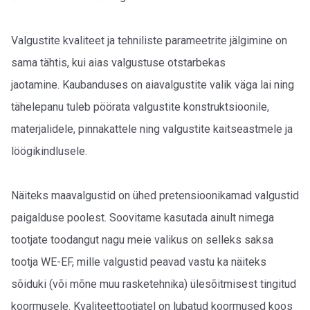
Valgustite kvaliteet ja tehniliste parameetrite jälgimine on
sama tähtis, kui aias valgustuse otstarbekas
jaotamine. Kaubanduses on aiavalgustite valik väga lai ning
tähelepanu tuleb pöörata valgustite konstruktsioonile,
materjalidele, pinnakattele ning valgustite kaitseastmele ja
löögikindlusele.
Näiteks maavalgustid on ühed pretensioonikamad valgustid
paigalduse poolest. Soovitame kasutada ainult nimega
tootjate toodangut nagu meie valikus on selleks saksa
tootja WE-EF, mille valgustid peavad vastu ka näiteks
sõiduki (või mõne muu rasketehnika) ülesõitmisest tingitud
koormusele. Kvaliteettootjatel on lubatud koormused koos