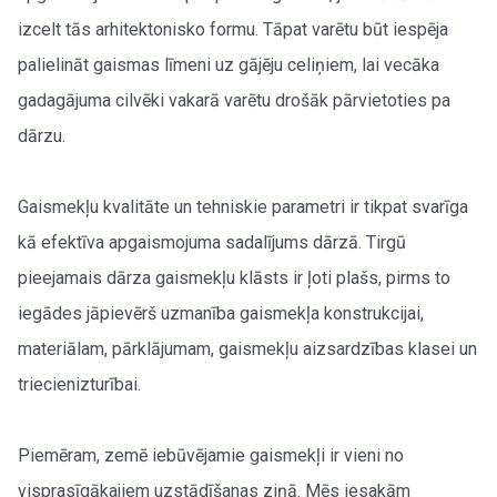
izcelt tās arhitektonisko formu. Tāpat varētu būt iespēja
palielināt gaismas līmeni uz gājēju celiņiem, lai vecāka
gadagājuma cilvēki vakarā varētu drošāk pārvietoties pa
dārzu.
Gaismekļu kvalitāte un tehniskie parametri ir tikpat svarīga
kā efektīva apgaismojuma sadalījums dārzā. Tirgū
pieejamais dārza gaismekļu klāsts ir ļoti plašs, pirms to
iegādes jāpievērš uzmanība gaismekļa konstrukcijai,
materiālam, pārklājumam, gaismekļu aizsardzības klasei un
triecienizturībai.
Piemēram, zemē iebūvējamie gaismekļi ir vieni no
visprasīgākajiem uzstādīšanas ziņā. Mēs iesakām