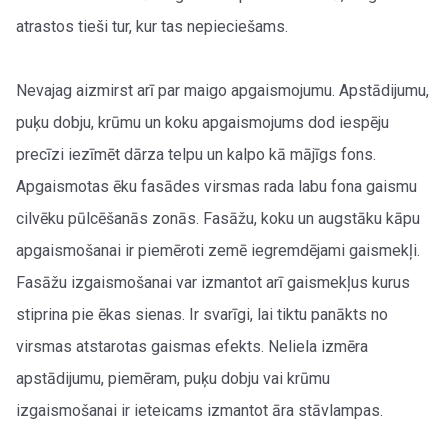
atrastos tieši tur, kur tas nepieciešams.
Nevajag aizmirst arī par maigo apgaismojumu. Apstādijumu,
puķu dobju, krūmu un koku apgaismojums dod iespēju
precīzi iezīmēt dārza telpu un kalpo kā mājīgs fons.
Apgaismotas ēku fasādes virsmas rada labu fona gaismu
cilvēku pūlcēšanās zonās. Fasāžu, koku un augstāku kāpu
apgaismošanai ir piemēroti zemē iegremdējami gaismekļi.
Fasāžu izgaismošanai var izmantot arī gaismekļus kurus
stiprina pie ēkas sienas. Ir svarīgi, lai tiktu panākts no
virsmas atstarotas gaismas efekts. Neliela izmēra
apstādijumu, piemēram, puķu dobju vai krūmu
izgaismošanai ir ieteicams izmantot āra stāvlampas.