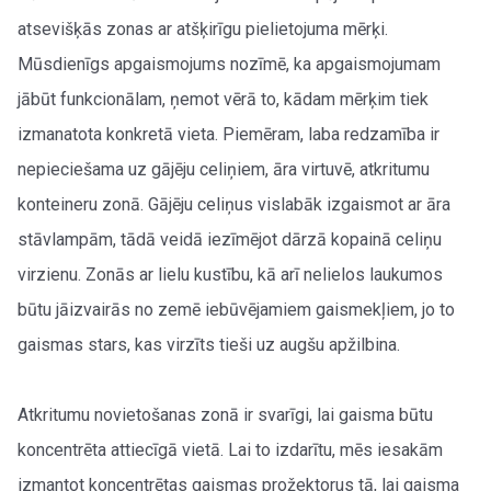
atsevišķās zonas ar atšķirīgu pielietojuma mērķi.
Mūsdienīgs apgaismojums nozīmē, ka apgaismojumam
jābūt funkcionālam, ņemot vērā to, kādam mērķim tiek
izmanatota konkretā vieta. Piemēram, laba redzamība ir
nepieciešama uz gājēju celiņiem, āra virtuvē, atkritumu
konteineru zonā. Gājēju celiņus vislabāk izgaismot ar āra
stāvlampām, tādā veidā iezīmējot dārzā kopainā celiņu
virzienu. Zonās ar lielu kustību, kā arī nelielos laukumos
būtu jāizvairās no zemē iebūvējamiem gaismekļiem, jo to
gaismas stars, kas virzīts tieši uz augšu apžilbina.
Atkritumu novietošanas zonā ir svarīgi, lai gaisma būtu
koncentrēta attiecīgā vietā. Lai to izdarītu, mēs iesakām
izmantot koncentrētas gaismas prožektorus tā, lai gaisma