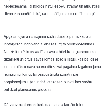
nepieciešama, lai nodrošinātu iespēju strādāt un atpūsties
diennakts tumšjā laikā, radot mājīguma un drošības sajūtu.
Apgaismojuma risinājuma izstrādāšana pirms kabeļu
instalācijas ir galvenais laba rezultāta priekšnoteikums.
Noteikti ir vērts iesaistīt ainavu arhitektu, apgaismojuma
dizaineru un citus savas jomas speciālistus, kas palīdzēs
jums izplānot sava sapņu dārza vai pagalma izgaismojuma
risinājumu.Tomēr, lai paaugstinātu izpratni par
apgaismojumu, šeit ir daži atskaites punkti, kas varētu
palīdzēt plānošanas procesā.
Dārza izmantošnas funkcijas sadala kopējo telpu