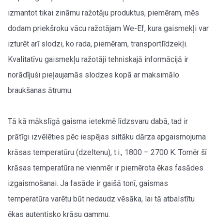
izmantot tikai zināmu ražotāju produktus, piemēram, mēs
dodam priekšroku vācu ražotājam We-Ef, kura gaismekļi var
izturēt arī slodzi, ko rada, piemēram, transportlīdzekļi.
Kvalitatīvu gaismekļu ražotāji tehniskajā informācijā ir
norādījuši pieļaujamās slodzes kopā ar maksimālo
braukšanas ātrumu.
Tā kā mākslīgā gaisma ietekmē līdzsvaru dabā, tad ir
prātīgi izvēlēties pēc iespējas siltāku dārza apgaismojuma
krāsas temperatūru (dzeltenu), t.i., 1800 – 2700 K. Tomēr šī
krāsas temperatūra ne vienmēr ir piemērota ēkas fasādes
izgaismošanai. Ja fasāde ir gaišā tonī, gaismas
temperatūra varētu būt nedaudz vēsāka, lai tā atbalstītu
ēkas autentisko krāsu gammu.