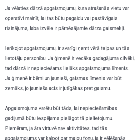
Ja vēlaties dārzā apgaismojumu, kura atrašanās vietu var
operatīvi mainīt, lai tas būtu pagaidu vai pastāvīgais
risinājums, laba izvēle ir pārnēsājamie dārza gaismekļi.
Ierīkojot apgaismojumu, ir svarīgi ņemt vērā telpas un tās
lietotāju personību. Ja ģimenē ir vecāka gadagājuma cilvēki,
tad dārzā ir nepieciešams lielāks apgaismojuma līmenis.
Ja ģimenē ir bērni un jaunieši, gaismas līmenis var būt
zemāks, jo jaunieša acis ir jutīgākas pret gaismu.
Apgaismojums varētu būt tāds, lai nepieciešamības
gadijumā būtu iespējams pielāgot tā pielietojumu.
Piemēram, ja āra virtuvē nav aktivitātes, tad tās
apgaismojums var kalpot par maigu fonu, ja ir vēlēšanās