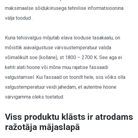
maksimaalse sõidukiirusega tehnilise informatsioonina
välja toodud .
Kuna tehisvalgus mõjutab elava looduse tasakaalu, on
mõistlik aiavalgustuse värvsustemperatuur valida
võimalikult soe (kollane), st 1800 – 2700 K. See aga ei
kehti alati hoone või mõne muu rajatise fassaadi
valgustamsel. Kui fassaad on toonilt hele, siis võiks olla
valgustemperatuur veidi jahedam, et autentne hoone
värvigamma oleks toetatud.
Viss produktu klāsts ir atrodams
ražotāja mājaslapā