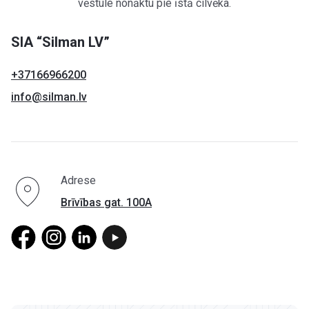
vēstule nonāktu pie īstā cilvēka.
SIA “Silman LV”
+37166966200
info@silman.lv
Adrese
Brīvības gat. 100A