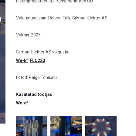
Elektriprojekteerija:ITK Inseneribüroo OÜ
Valgustusdisain: Roland Tolk, Silmani Elekter AS
Valmis: 2025
Silmani Elekter AS valgustid:
We-Ef
:
FLC220
Fotod: Raigo Tõnisalu
Kasutatud tootjad:
We-ef